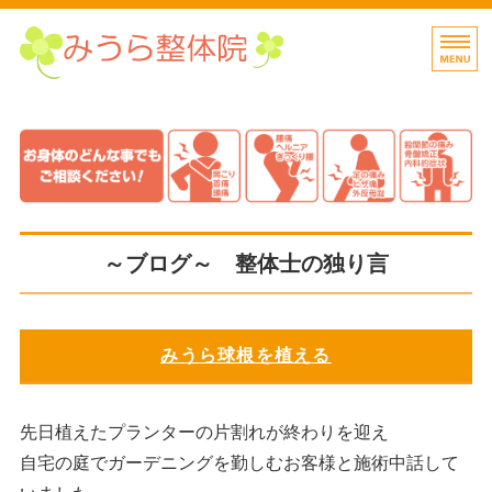
四日市で肩こり・腰痛
四日市
ホーム
料金案内・お客様の声
初めての方へ
～ブログ～ 整体士の独り言
東洋整体蘇生術とは
ブログ整体士の独り言
みうら球根を植える
先日植えたプランターの片割れが終わりを迎え
自宅の庭でガーデニングを勤しむお客様と施術中話して