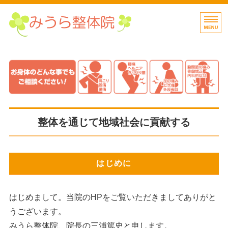
四日市で肩こり・腰痛
四日市
ホーム
料金案内・お客様の声
初めての方へ
整体を通じて地域社会に貢献する
東洋整体蘇生術とは
ブログ整体士の独り言
はじめに
はじめまして。当院のHPをご覧いただきましてありがと
うございます。
みうら整体院、院長の三浦篤史と申します。