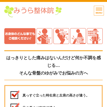
四日市で肩こり・腰痛
四日市
ホーム
料金案内・お客様の声
初めての方へ
はっきりとした痛みはないんだけど何か不調を感
東洋整体蘇生術とは
じる…
そんな骨盤のゆがみでお悩みの方へ
ブログ整体士の独り言
真っすぐ立った時右肩と左肩の高さが違う。